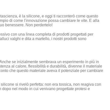
tascienza, è la silicone, e oggi ti racconterò come questo
sempio di come l'innovazione possa cambiare le vite. E alla
l tuo benessere. Non perdertelo!
essivo con una linea completa di prodotti progettati per
luci valghi e dita a martello, i nostri prodotti sono
. Anche se inizialmente sembrava un esperimento in più in
nza al calore, flessibilità e durabilità, divenne il materiale
e conto che questo materiale aveva il potenziale per cambiare
 silicone si rivelò perfetta: non era tossica, non reagiva con
n dopo nel modo in cui venivano progettate protesi e