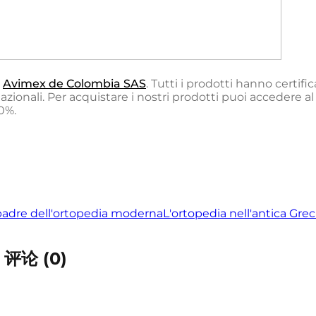
a
Avimex de Colombia SAS
. Tutti i prodotti hanno certific
azionali. Per acquistare i nostri prodotti puoi accedere a
0%.
 padre dell'ortopedia moderna
L'ortopedia nell'antica Grec
i │ Comments │ تعليقات │评论
(
0
)