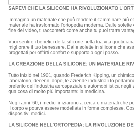
SAPEVI CHE LA SILICONE HA RIVOLUZIONATO L'OR
Immagina un materiale che può rendere il camminare più comod
materiale ha trasformato l'ortopedia moderna. Dalle solette 
fine del video, ti racconterò come anche tu puoi trarre vanta
Vuoi sentire i benefici della silicone nella tua vita quotidi
migliorare il tuo benessere. Dalle solette in silicone che ass
progettati per offrirti comfort e supporto a ogni passo.
LA CREAZIONE DELLA SILICONE: UN MATERIALE RI
Tutto iniziò nel 1901, quando Frederich Kipping, un chimic
laboratorio, decenni dopo, le aziende industriali lo portarono
preferito dell'industria aerospaziale e automobilistica negl
qualcosa di molto più importante: la medicina.
Negli anni '60, i medici iniziarono a cercare materiali che po
il corpo e poteva essere modellata in forme complesse. Così
dispositivi medici.
LA SILICONE NELL'ORTOPEDIA: LA RIVOLUZIONE DEI