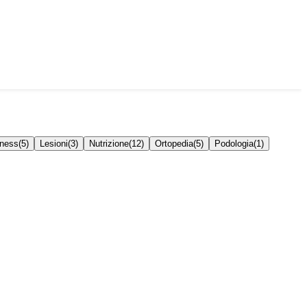
tness
(
5
)
Lesioni
(
3
)
Nutrizione
(
12
)
Ortopedia
(
5
)
Podologia
(
1
)