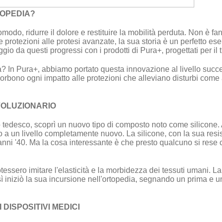
TOPEDIA?
o, ridurre il dolore e restituire la mobilità perduta. Non è fan
e protezioni alle protesi avanzate, la sua storia è un perfetto e
ggio da questi progressi con i prodotti di Pura+, progettati per i
ana? In Pura+, abbiamo portato questa innovazione al livello succ
orbono ogni impatto alle protezioni che alleviano disturbi come al
VOLUZIONARIO
o tedesco, scoprì un nuovo tipo di composto noto come silicone
 a un livello completamente nuovo. La silicone, con la sua resiste
i anni '40. Ma la cosa interessante è che presto qualcuno si res
tessero imitare l'elasticità e la morbidezza dei tessuti umani. La
 iniziò la sua incursione nell'ortopedia, segnando un prima e u
 DISPOSITIVI MEDICI