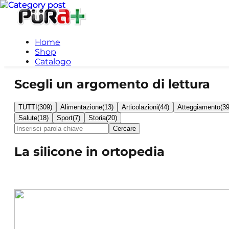
Home
Shop
Catalogo
Scegli un argomento di lettura
TUTTI
(
309
)
Alimentazione
(
13
)
Articolazioni
(
44
)
Atteggiamento
(
3
Salute
(
18
)
Sport
(
7
)
Storia
(
20
)
Cercare
La silicone in ortopedia