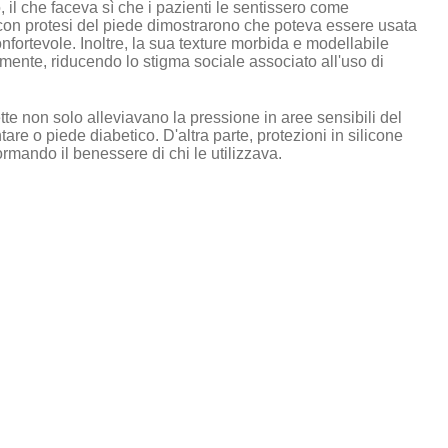
, il che faceva sì che i pazienti le sentissero come
i con protesi del piede dimostrarono che poteva essere usata
onfortevole. Inoltre, la sua texture morbida e modellabile
mente, riducendo lo stigma sociale associato all'uso di
ette non solo alleviavano la pressione in aree sensibili del
re o piede diabetico. D'altra parte, protezioni in silicone
ormando il benessere di chi le utilizzava.