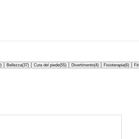
9
)
Bellezza
(
37
)
Cura del piede
(
55
)
Divertimento
(
4
)
Fisioterapia
(
6
)
Fi