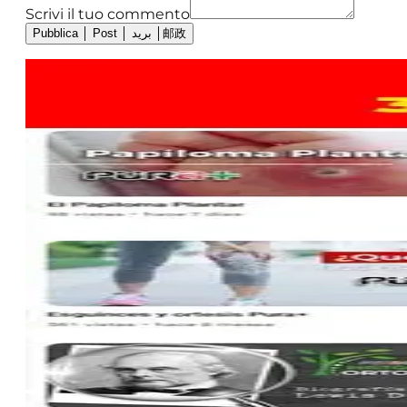
Scrivi il tuo commento
Pubblica │ Post │ بريد │邮政