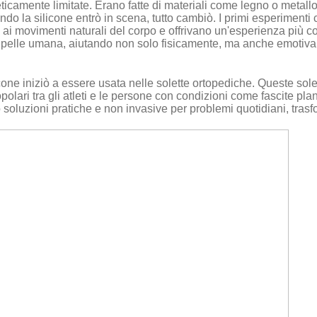
ticamente limitate. Erano fatte di materiali come legno o metallo
ndo la silicone entrò in scena, tutto cambiò. I primi esperiment
io ai movimenti naturali del corpo e offrivano un'esperienza più c
la pelle umana, aiutando non solo fisicamente, ma anche emotiva
licone iniziò a essere usata nelle solette ortopediche. Queste sol
ri tra gli atleti e le persone con condizioni come fascite planta
o soluzioni pratiche e non invasive per problemi quotidiani, trasf